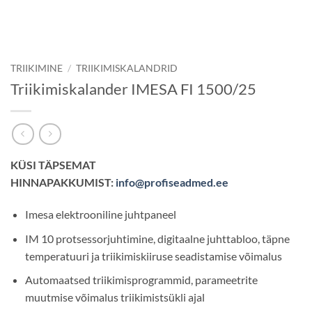
TRIIKIMINE
/
TRIIKIMISKALANDRID
Triikimiskalander IMESA FI 1500/25
KÜSI TÄPSEMAT
HINNAPAKKUMIST:
info@profiseadmed.ee
Imesa elektrooniline juhtpaneel
IM 10 protsessorjuhtimine, digitaalne juhttabloo, täpne
temperatuuri ja triikimiskiiruse seadistamise võimalus
Automaatsed triikimisprogrammid, parameetrite
muutmise võimalus triikimistsükli ajal