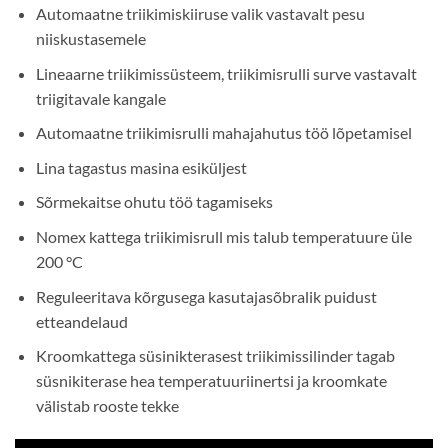
Automaatne triikimiskiiruse valik vastavalt pesu
niiskustasemele
Lineaarne triikimissüsteem, triikimisrulli surve vastavalt
triigitavale kangale
Automaatne triikimisrulli mahajahutus töö lõpetamisel
Lina tagastus masina esiküljest
Sõrmekaitse ohutu töö tagamiseks
Nomex kattega triikimisrull mis talub temperatuure üle
200 °C
Reguleeritava kõrgusega kasutajasõbralik puidust
etteandelaud
Kroomkattega süsinikterasest triikimissilinder tagab
süsnikiterase hea temperatuuriinertsi ja kroomkate
välistab rooste tekke