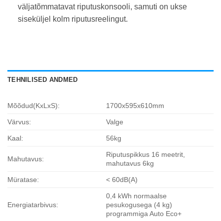
väljatõmmatavat riputuskonsooli, samuti on ukse
siseküljel kolm riputusreelingut.
TEHNILISED ANDMED
Mõõdud(KxLxS):
1700x595x610mm
Värvus:
Valge
Kaal:
56kg
Riputuspikkus 16 meetrit,
Mahutavus:
mahutavus 6kg
Müratase:
< 60dB(A)
0,4 kWh normaalse
Energiatarbivus:
pesukogusega (4 kg)
programmiga Auto Eco+