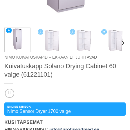
NIMO KUIVATUSKAPID – EKRAANILT JUHITAVAD
Kuivatuskapp Solano Drying Cabinet 60
valge (61221101)
ENDISE NIMEGA
Nimo Sensor Dryer 1700 valge
KÜSI TÄPSEMAT
HINNAPAKKUMIST:
info@profiseadmed.ee