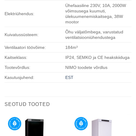
Ühefaasiline 230V, 10A, 2000W
võimsusega kuumuti,
Elektriühendus:
ülekuumenemiskaitsega, 38W
mootor
Õhu väljatõmbega, varustatud
Kuivatussüsteem:
ventilatsiooniühendustega
Ventilaatori töövõime:
184m³
Kaitseklass:
IP24, SEMKO ja CE heakskiiduga
Tootevõrdlus:
NIMO toodete võrdlus
Kasutusjuhend:
EST
SEOTUD TOOTED