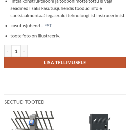
lihtsa konstruktsiooni ja tööpõhimõtte tõttu ei vaja
seadmed lisaks kasutusjuhendis toodud infole
spetsiaalmontaaži ega eraldi tehnoloogilist instrueerimist;
kasutusjuhend –
EST
toote foto on illustreeriv.
Jalanõude kuivatusseade „ECO” 553004 - 18-le jalatsipaarile (põranda
LISA TELLIMUSELE
SEOTUD TOOTED