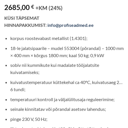
2685,00
€
+KM (24%)
KÜSI TÄPSEMAT
HINNAPAKKUMIST:
info@profiseadmed.ee
korpus roostevabast metallist (1.4301);
18-le jalatsipaarile – mudel 553004 (põrandal) – 1000 mm
× 400 mm × kõrgus 1800 mm; kaal 50 kg; 0,9 kW
sobiv nii kummikute kui madalate tööjalatsite
kuivatamiseks;
kuivatustemperatuur küttekehal ca 40ºC, kuivatusaeg 2…
6 tundi;
temperatuuri kontroll ja väljalülitusaja reguleerimine;
seinale kinnitatav või põrandal asetsev lahendus;
pinge 230 V, 50 Hz;